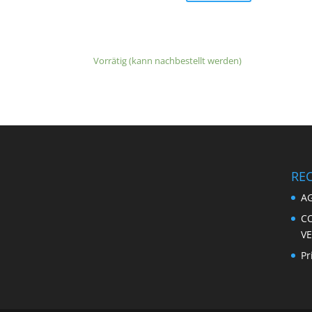
Vorrätig (kann nachbestellt werden)
RE
A
C
V
Pr