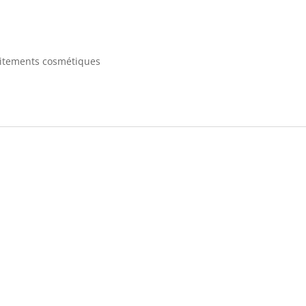
raitements cosmétiques
embre
 la
SMK