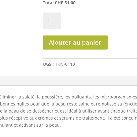
Total
CHF
51.00
quantité
de
Energizing
Cleanser
Ajouter au panier
UGS :
TKN-0113
éliminer la saleté, la poussière, les polluants, les micro-organismes
 bonnes huiles pour que la peau reste saine et remplisse sa fonctio
la peau de se dessécher et est idéal à utiliser avant chaque tra
 plus réceptive aux crèmes et sérums de traitement. Il a été conçu
mulant et activant sur la peau.